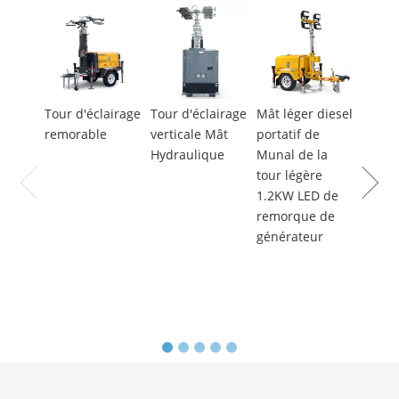
Tour d'éclairage
Tour d'éclairage
Mât léger diesel
Tour d
remorable
verticale Mât
portatif de
hydra
Hydraulique
Munal de la
moteu
tour légère
de ha
1.2KW LED de
qualit
remorque de
génér
générateur
diesel