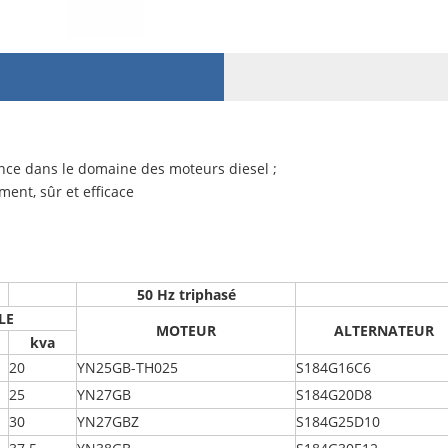
nce dans le domaine des moteurs diesel ;
ment, sûr et efficace
50 Hz triphasé
LE
MOTEUR
ALTERNATEUR
kva
20
YN25GB-TH025
S184G16C6
25
YN27GB
S184G20D8
30
YN27GBZ
S184G25D10