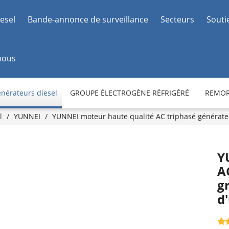
esel
Bande-annonce de surveillance
Secteurs
Souti
nous
nérateurs diesel
GROUPE ÉLECTROGÈNE RÉFRIGÉRÉ
REMOR
l
/
YUNNEI
/
YUNNEI moteur haute qualité AC triphasé générateu
Y
A
g
d