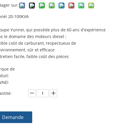
tager sur:
néi 20-100KVA
oupe Yunnei, qui possède plus de 60 ans d'expérience
s le domaine des moteurs diesel ;
aible coût de carburant, respectueux de
nvironnement, sûr et efficace
tretien facile, faible coût des pièces
rque de
duit:
NNEI
ntité:
Demande