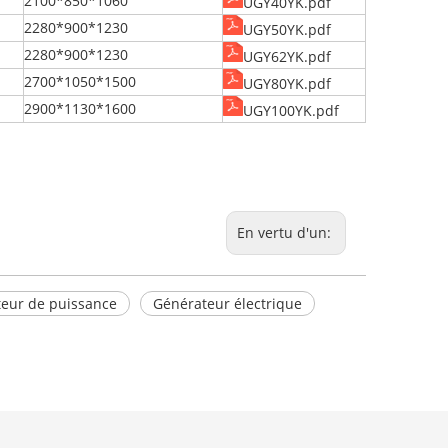
2100*850*1060
UGY40YK.pdf
2280*900*1230
UGY50YK.pdf
2280*900*1230
UGY62YK.pdf
2700*1050*1500
UGY80YK.pdf
2900*1130*1600
UGY100YK.pdf
En vertu d'un:
eur de puissance
Générateur électrique