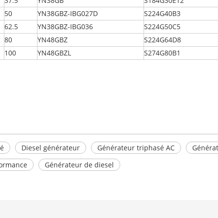
37.5
YN38GB
S184G30E12
50
YN38GBZ-IBG027D
S224G40B3
62.5
YN38GBZ-IBG036
S224G50C5
80
YN48GBZ
S224G64D8
100
YN48GBZL
S274G80B1
sé
Diesel générateur
Générateur triphasé AC
Générat
formance
Générateur de diesel