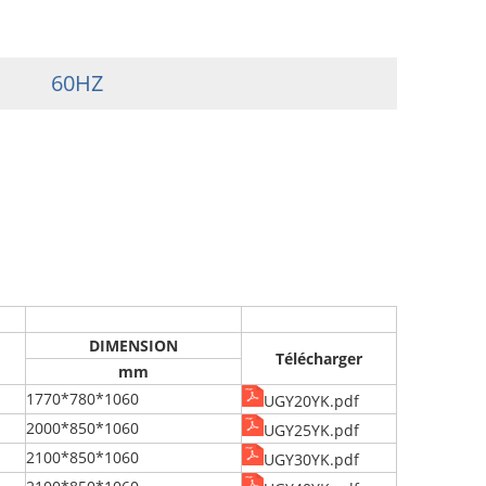
60HZ
DIMENSION
Télécharger
mm
1770*780*1060
UGY20YK.pdf
2000*850*1060
UGY25YK.pdf
2100*850*1060
UGY30YK.pdf