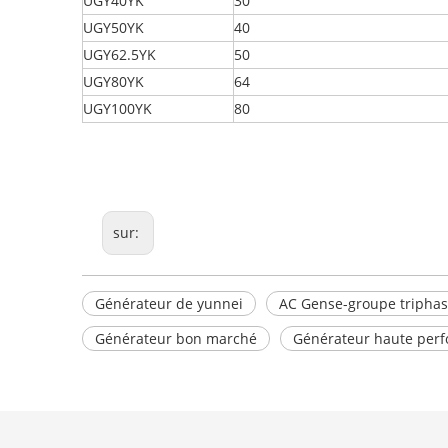
UGY40YK
30
UGY50YK
40
UGY62.5YK
50
UGY80YK
64
UGY100YK
80
sur:
Générateur de yunnei
AC Gense-groupe tripha
Générateur bon marché
Générateur haute per