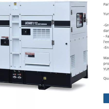
Par
Yun
-Gr
dan
- F
l'e
-En
Ma
pro
YU
Qua