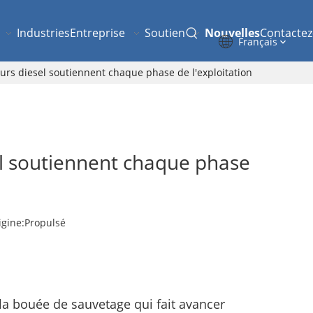
Industries
Entreprise
Soutien
Nouvelles
Contacte
Français
eurs diesel soutiennent chaque phase de l'exploitation
sel soutiennent chaque phase
gine:
Propulsé
 la bouée de sauvetage qui fait avancer