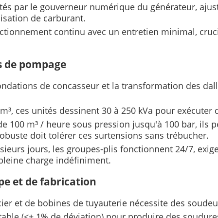
ntés par le gouverneur numérique du générateur, ajus
isation de carburant.
tionnement continu avec un entretien minimal, crucial
ns de pompage
fondations de concasseur et la transformation des dall
 m³, ces unités dessinent 30 à 250 kVa pour exécuter
 de 100 m³ / heure sous pression jusqu'à 100 bar, ils 
obuste doit tolérer ces surtensions sans trébucher.
sieurs jours, les groupes-plis fonctionnent 24/7, ex
 pleine charge indéfiniment.
e et de fabrication
 acier et de bobines de tuyauterie nécessite des soud
stable (<± 1% de déviation) pour produire des soudur