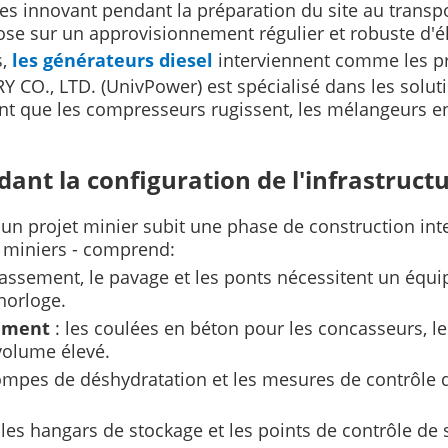
es innovant pendant la préparation du site au transpo
ose sur un approvisionnement régulier et robuste d'él
s,
les générateurs diesel
interviennent comme les pr
O., LTD. (UnivPower) est spécialisé dans les soluti
ant que les compresseurs rugissent, les mélangeurs en
nt la configuration de l'infrastruct
, un projet minier subit une phase de construction int
e miniers - comprend:
classement, le pavage et les ponts nécessitent un éq
'horloge.
tement
: les coulées en béton pour les concasseurs, les
volume élevé.
pompes de déshydratation et les mesures de contrôle d
s, les hangars de stockage et les points de contrôle de