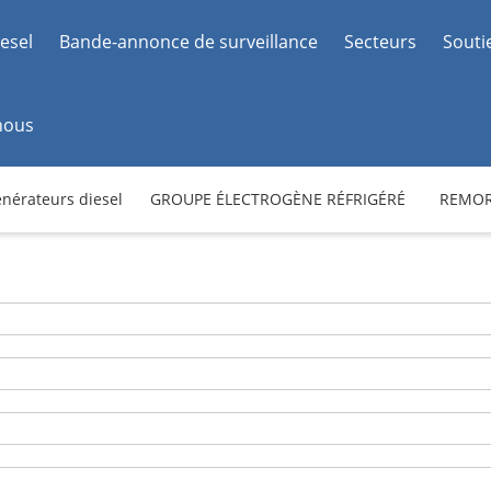
esel
Bande-annonce de surveillance
Secteurs
Souti
nous
nérateurs diesel
GROUPE ÉLECTROGÈNE RÉFRIGÉRÉ
REMOR