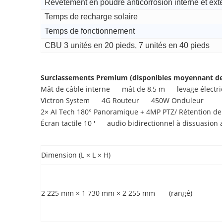
Revêtement en poudre anticorrosion interne et ext
Temps de recharge solaire
Temps de fonctionnement
CBU 3 unités en 20 pieds, 7 unités en 40 pieds
Surclassements Premium (disponibles moyennant des
Mât de câble interne mât de 8,5 m levage élect
Victron System 4G Routeur 450W Onduleur
2× AI Tech 180° Panoramique + 4MP PTZ/ Rétention d
Écran tactile 10 ' audio bidirectionnel à dissuasio
Dimension (L × L × H)
2 225 mm × 1 730 mm × 2 255 mm (rangé)