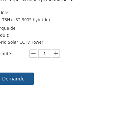
èle:
-T3H (UST-900S hybride)
rque de
duit:
rid Solar CCTV Tower
ntité:
Demande