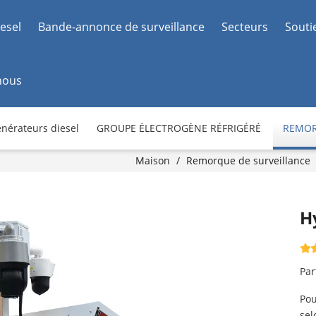
esel
Bande-annonce de surveillance
Secteurs
Souti
nous
nérateurs diesel
GROUPE ÉLECTROGÈNE RÉFRIGÉRÉ
REMOR
Maison
/
Remorque de surveillance
H
Par
Pou
sel