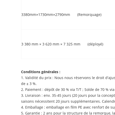
3380mm×1730mm×2790mm (Remorquage)
3 380 mm × 3 620 mm × 7 325 mm (déployé)
Conditions générales :
1. Validité du prix : Nous nous réservons le droit d'aj
de ± 3 %.
2. Paiement : dépôt de 30 % via T/T ; Solde de 70 % via 
3. Livraison : env. 35-45 jours (20 jours pour la conc
saisons nécessitent 20 jours supplémentaires. Calendri
4. Emballage : emballage en film PE avec renfort de su
5. Garantie : 2 ans pour la structure de la remorque, l