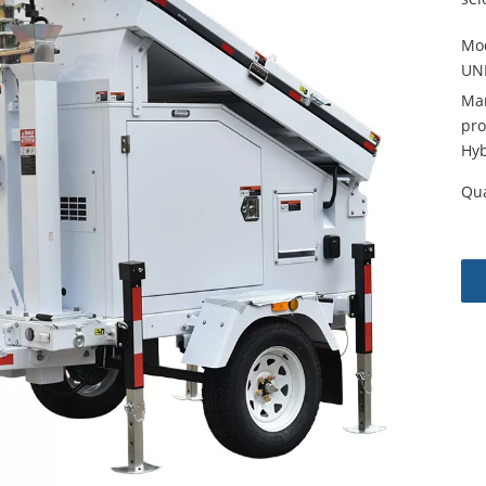
Mod
UNI
Ma
pro
Hyb
Qua