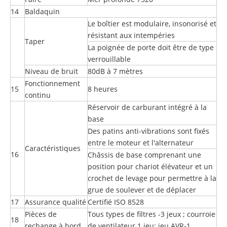
14
Baldaquin
Le boîtier est modulaire, insonorisé et
résistant aux intempéries
Taper
La poignée de porte doit être de type
verrouillable
Niveau de bruit
80dB à 7 mètres
Fonctionnement
15
8 heures
continu
Réservoir de carburant intégré à la
base
Des patins anti-vibrations sont fixés
entre le moteur et l'alternateur
Caractéristiques
16
Châssis de base comprenant une
position pour chariot élévateur et un
crochet de levage pour permettre à la
grue de soulever et de déplacer
17
Assurance qualité
Certifié ISO 8528
Pièces de
Tous types de filtres -3 jeux ; courroie
18
rechange à bord
de ventilateur 1 jeu: jeu AVR-1