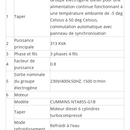
alimentation continue fonctionnant à
une température ambiante de -5 deg
1
Taper
Celsius à 50 deg Celsius,
commutation automatique avec
panneau de synchronisation
Puissance
2
313 KVA
principale
3
Phase et fils
3 phases 4 fils
Facteur de
4
0.8
puissance
Sortie nominale
5
du groupe
230V/400V,50HZ, 1500 tr/min
électrogène
6
Moteur
Modèle
CUMMINS NTA855-G1B
Moteur diesel 6 cylindres
Taper
turbocompressé
Mode
Refroidi à l'eau
refroidissement