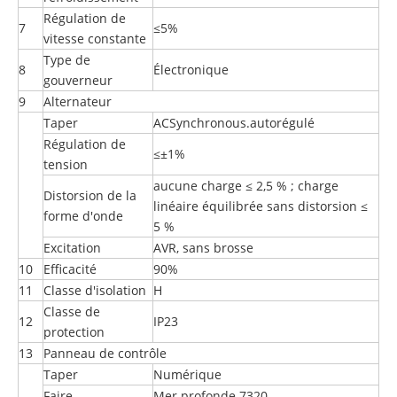
Régulation de
7
≤5%
vitesse constante
Type de
8
Électronique
gouverneur
9
Alternateur
Taper
ACSynchronous.autorégulé
Régulation de
≤±1%
tension
aucune charge ≤ 2,5 % ; charge
Distorsion de la
linéaire équilibrée sans distorsion ≤
forme d'onde
5 %
Excitation
AVR, sans brosse
10
Efficacité
90%
11
Classe d'isolation
H
Classe de
12
IP23
protection
13
Panneau de contrôle
Taper
Numérique
Faire
Mer profonde 7320