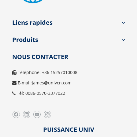
Liens rapides
Produits
NOUS CONTACTER
Téléphone: +86 15257010008

E-mail:
james@univcn.com

Tél: 0086-0570-3377022

PUISSANCE UNIV