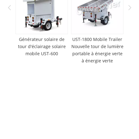
el à
Générateur solaire de
UST-1800 Mobile Trailer
Tour
s -
tour d'éclairage solaire
Nouvelle tour de lumière
ène
mobile UST-600
portable à énergie verte
tél
tique
à énergie verte
solai
arde
sation
Prêt à discuter de votre
projet ? Contactez nos